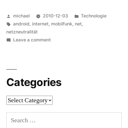
Mobilfunknetzen
Posted
Posted
michael
2010-12-03
Technologie
‒
by
Tags:
in
android
,
internet
,
mobilfunk
,
net
,
Ein
netzneutralität
Erfahrungsbericht
on
Leave a comment
Netzneutralität
[en]
“
in
Mobilfunknetzen
‒
Categories
Ein
Erfahrungsbericht
[en]
Categories
Search