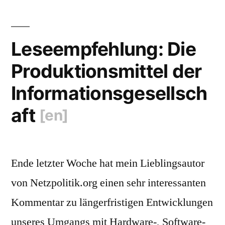
[en]
“
Görmaans:
Edward
Snowden
Leseempfehlung: Die
Edition
Produktionsmittel der
[en]
Informationsgesellsch
aft
[en]
Ende letzter Woche hat mein Lieblingsautor
von Netzpolitik.org einen sehr interessanten
Kommentar zu längerfristigen Entwicklungen
unseres Umgangs mit Hardware-, Software-