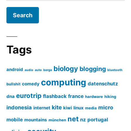
for:
Tags
biology
blogging
android
audio
auto
berge
bluetooth
computing
datenschutz
comedy
bullshit
eurotrip
flashback
france
dna
hardware
hiking
kite
indonesia
micro
internet
kiwi
linux
media
net
mobile
nz
portugal
mountains
münchen