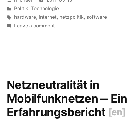
der
by
Posted
Politik
,
Technologie
Informationsgesellschaft
in
Tags:
hardware
,
internet
,
netzpolitik
,
software
[en]
“
on
Leave a comment
Leseempfehlung:
Die
Produktionsmittel
der
Informationsgesellschaft
[en]
Netzneutralität in
Mobilfunknetzen ‒ Ein
Erfahrungsbericht
[en]