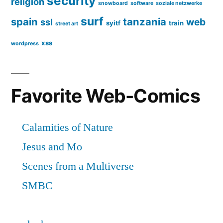
security
religion
snowboard
software
soziale netzwerke
surf
spain
tanzania
web
ssl
syitf
train
street art
xss
wordpress
Favorite Web-Comics