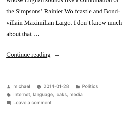
whose English sounds like a combination of
the Simpsons’ Rainier Wolfcastle and Bond-
villain Maximilian Largo. I don’t know much
about that …
“
Allvais
Continue reading
wis
ze
Posted
Posted
michael
2014-01-28
Politics
Görmaans:
by
Tags:
in
internet
,
language
,
leaks
,
media
Edward
on
Leave a comment
Snowden
Allvais
wis
Edition
ze