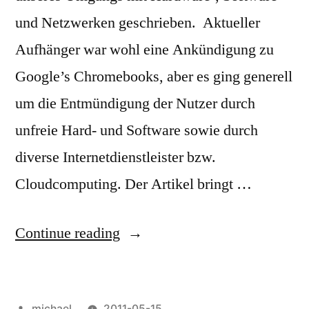
und Netzwerken geschrieben. Aktueller
Aufhänger war wohl eine Ankündigung zu
Google’s Chromebooks, aber es ging generell
um die Entmündigung der Nutzer durch
unfreie Hard- und Software sowie durch
diverse Internetdienstleister bzw.
Cloudcomputing. Der Artikel bringt …
“
Leseempfehlung:
Continue reading
Die
Produktionsmittel
Posted
michael
2011-05-15