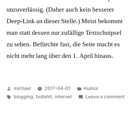
unzuverlässig. (Daher auch kein besserer
Deep-Link an dieser Stelle.) Meist bekommt
man statt dessen nur zufällige Textschnipsel
zu sehen. Befürchte fast, die Seite macht es
nicht mehr lang über den 1. April hinaus.
Posted
Posted
michael
2017-04-01
Humor
by
Tags:
in
on
blogging
,
bullshit
,
internet
Leave a comment
Apri
Apri
[de