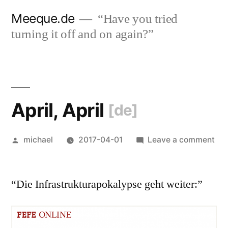
Skip
Meeque.de
“Have you tried
to
turning it off and on again?”
content
April, April
[de]
Posted
on
michael
2017-04-01
Leave a comment
by
Apr
Apr
“Die Infrastrukturapokalypse geht weiter:”
[de