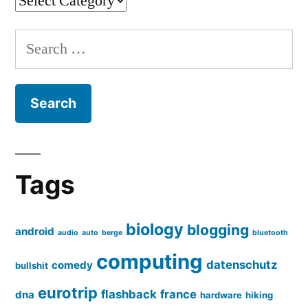
Categories
Search
for:
Tags
biology
blogging
android
audio
auto
berge
bluetooth
computing
datenschutz
comedy
bullshit
eurotrip
flashback
france
dna
hardware
hiking