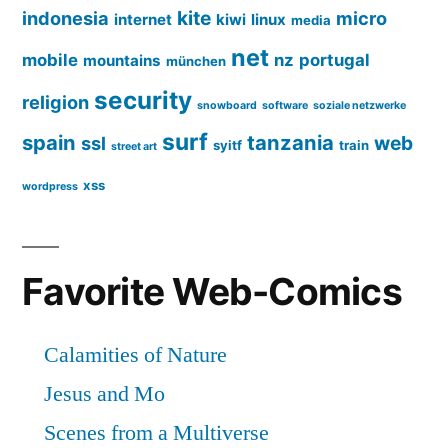
kite
indonesia
micro
internet
kiwi
linux
media
net
mobile
nz
portugal
mountains
münchen
security
religion
snowboard
software
soziale netzwerke
surf
spain
tanzania
web
ssl
syitf
train
street art
xss
wordpress
Favorite Web-Comics