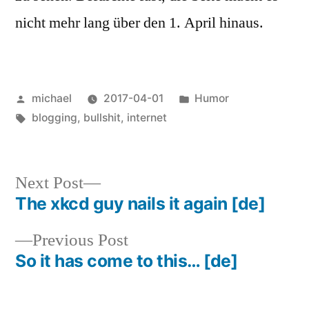
nicht mehr lang über den 1. April hinaus.
Posted
Posted
michael
2017-04-01
Humor
by
Tags:
in
blogging
,
bullshit
,
internet
Next
Next Post
post:
The xkcd guy nails it again
[de]
Post
Previous
Previous Post
navigation
post:
So it has come to this…
[de]