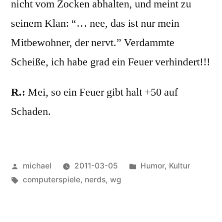
nicht vom Zocken abhalten, und meint zu
seinem Klan: “… nee, das ist nur mein
Mitbewohner, der nervt.” Verdammte
Scheiße, ich habe grad ein Feuer verhindert!!!
R.:
Mei, so ein Feuer gibt halt +50 auf
Schaden.
Posted
Posted
michael
2011-03-05
Humor
,
Kultur
by
Tags:
in
computerspiele
,
nerds
,
wg