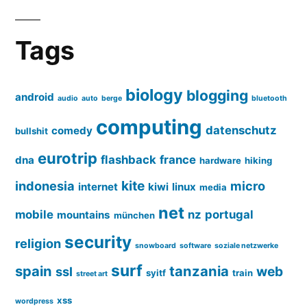
Tags
biology
blogging
android
audio
auto
berge
bluetooth
computing
datenschutz
comedy
bullshit
eurotrip
flashback
france
dna
hardware
hiking
kite
indonesia
micro
internet
kiwi
linux
media
net
mobile
nz
portugal
mountains
münchen
security
religion
snowboard
software
soziale netzwerke
surf
spain
tanzania
web
ssl
syitf
train
street art
xss
wordpress