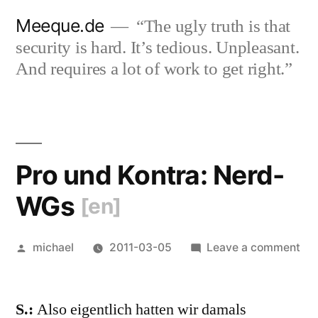
Skip
Meeque.de
“The ugly truth is that
to
security is hard. It’s tedious. Unpleasant.
content
And requires a lot of work to get right.”
Pro und Kontra: Nerd-
WGs
[en]
Posted
on
michael
2011-03-05
Leave a comment
by
Pro
un
S.:
Also eigentlich hatten wir damals
Kon