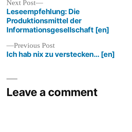
Next
Next Post
post:
Leseempfehlung: Die
Post
Produktionsmittel der
navigation
Informationsgesellschaft
[en]
Previous
Previous Post
post:
Ich hab nix zu verstecken…
[en]
Leave a comment