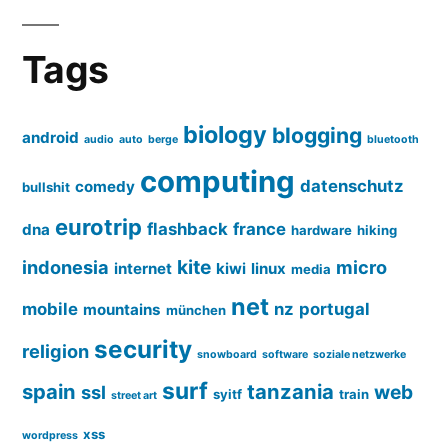
Tags
biology
blogging
android
audio
auto
berge
bluetooth
computing
datenschutz
comedy
bullshit
eurotrip
flashback
france
dna
hardware
hiking
kite
indonesia
micro
internet
kiwi
linux
media
net
mobile
nz
portugal
mountains
münchen
security
religion
snowboard
software
soziale netzwerke
surf
spain
tanzania
web
ssl
syitf
train
street art
xss
wordpress