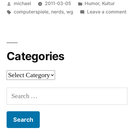
Posted
Posted
michael
2011-03-05
Humor
,
Kultur
Nerd-
by
Tags:
in
on
computerspiele
,
nerds
,
wg
Leave a comment
WGs
Pro
[en]
“
un
Kon
Ne
Categories
WG
[en
Categories
Search
for: