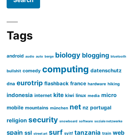
Tags
biology
blogging
android
audio
auto
berge
bluetooth
computing
datenschutz
comedy
bullshit
eurotrip
flashback
france
dna
hardware
hiking
kite
indonesia
micro
internet
kiwi
linux
media
net
mobile
nz
portugal
mountains
münchen
security
religion
snowboard
software
soziale netzwerke
surf
spain
tanzania
web
ssl
syitf
train
street art