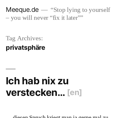
Skip
Meeque.de
“Stop lying to yourself
to
– you will never “fix it later””
content
Tag Archives:
privatsphäre
Ich hab nix zu
verstecken…
[en]
… diesen Spruch kriegt man ja gerne mal zu