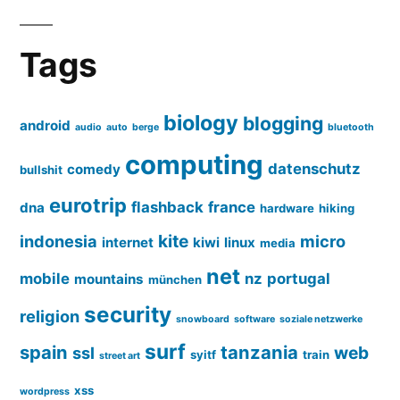
Tags
biology
blogging
android
audio
auto
berge
bluetooth
computing
datenschutz
comedy
bullshit
eurotrip
flashback
france
dna
hardware
hiking
kite
indonesia
micro
internet
kiwi
linux
media
net
mobile
nz
portugal
mountains
münchen
security
religion
snowboard
software
soziale netzwerke
surf
spain
tanzania
web
ssl
syitf
train
street art
xss
wordpress