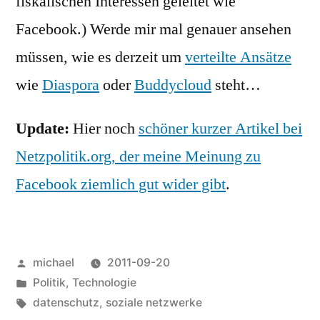
fiskalischen Interessen geleitet wie
Facebook.) Werde mir mal genauer ansehen
müssen, wie es derzeit um
verteilte Ansätze
wie
Diaspora
oder
Buddycloud
steht…
Update:
Hier noch
schöner kurzer Artikel bei
Netzpolitik.org, der meine Meinung zu
Facebook ziemlich gut wider gibt
.
Posted
michael
2011-09-20
by
Posted
Politik
,
Technologie
in
Tags:
datenschutz
,
soziale netzwerke