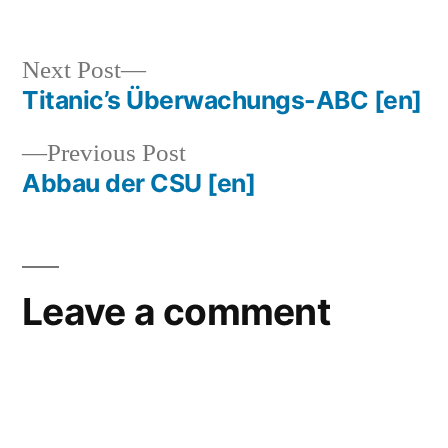
Next
Next Post
post:
Titanic’s Überwachungs-ABC
[en]
Post
Previous
Previous Post
navigation
post:
Abbau der CSU
[en]
Leave a comment