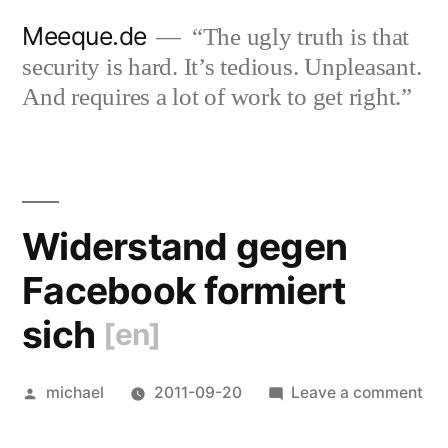
Skip
Meeque.de
“The ugly truth is that
to
security is hard. It’s tedious. Unpleasant.
content
And requires a lot of work to get right.”
Widerstand gegen
Facebook formiert
sich
[en]
Posted
on
michael
2011-09-20
Leave a comment
by
Wi
ge