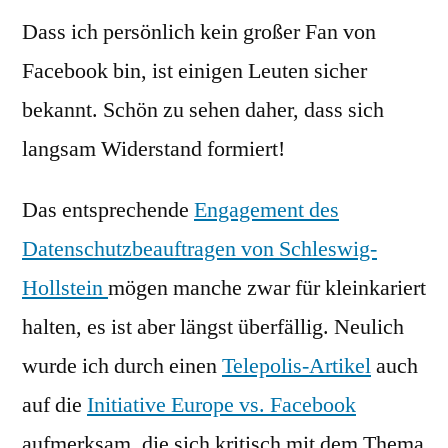
Dass ich persönlich kein großer Fan von
Fa
for
Facebook bin, ist einigen Leuten sicher
sic
bekannt. Schön zu sehen daher, dass sich
[en
langsam Widerstand formiert!
Das entsprechende
Engagement des
Datenschutzbeauftragen von Schleswig-
Hollstein
mögen manche zwar für kleinkariert
halten, es ist aber längst überfällig. Neulich
wurde ich durch einen
Telepolis-Artikel
auch
auf die
Initiative Europe vs. Facebook
aufmerksam, die sich kritisch mit dem Thema